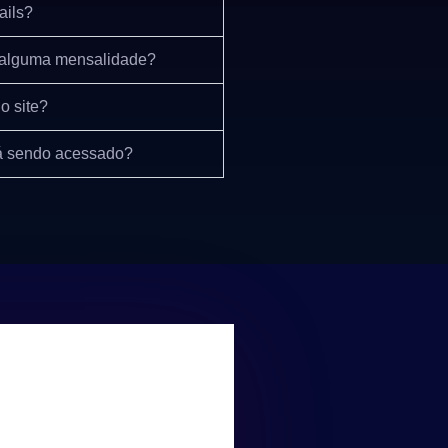
ails?
ar alguma mensalidade?
o site?
á sendo acessado?